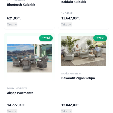
TEST MAGAZA
Kablolu Kulaklık
Bluetooth Kulaklık
17.548,00 TL
621,00
13.647,00
TL
TL
Taksit
Taksit
✦
✦
YENİ
YENİ
DOĞA MOBILYA
Dekoratif Zigon Sehpa
DOĞA MOBILYA
Ahşap Portmanto
14.777,00
15.042,00
TL
TL
Taksit
Taksit