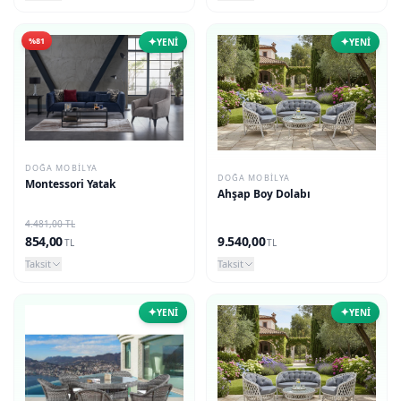
✦
✦
%81
YENİ
YENİ
DOĞA MOBILYA
DOĞA MOBILYA
Montessori Yatak
Ahşap Boy Dolabı
4.481,00 TL
854,00
9.540,00
TL
TL
Taksit
Taksit
✦
✦
YENİ
YENİ