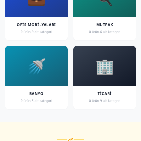
OFIS MOBILYALARI
MUTFAK
·
·
0 ürün
9 alt kategori
0 ürün
6 alt kategori
🚿
🏢
BANYO
TICARI
·
·
0 ürün
5 alt kategori
0 ürün
9 alt kategori