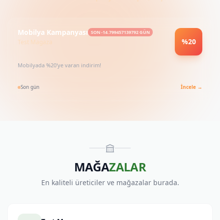
Mobilya Kampanyası
SON -14.799457139792 GÜN
%20
Test Magaza
Mobilyada %20'ye varan indirim!
Son gün
İncele →
MAĞA
ZALAR
En kaliteli üreticiler ve mağazalar burada.