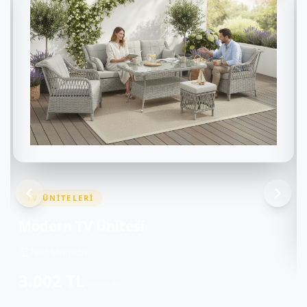
TV ÜNITELERI
Modern TV Ünitesi
Test Magaza
3.002 TL
6.406 TL