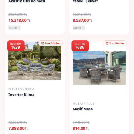
Akustik Ofis Bölmesi
Yataklı Çekyat
20.313,00 TL
13.516,00 TL
15.318,00
8.537,00
TL
TL
Taksit
Taksit
⏰ Son Günler
⏰ Son Günler
İNDIRIM
İNDIRIM
%39
%86
ELEKTRONIKÇIM
Inverter Klima
MUTFAK PLUS
Masif Masa
12.836,00 TL
5.745,00 TL
7.888,00
814,00
TL
TL