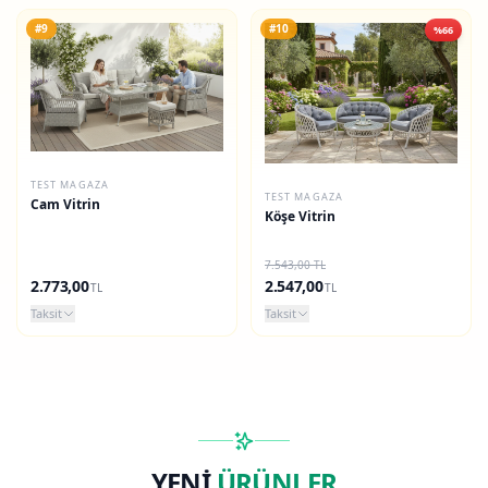
#9
#10
%66
TEST MAGAZA
TEST MAGAZA
Cam Vitrin
Köşe Vitrin
7.543,00 TL
2.773,00
2.547,00
TL
TL
Taksit
Taksit
YENİ
ÜRÜNLER