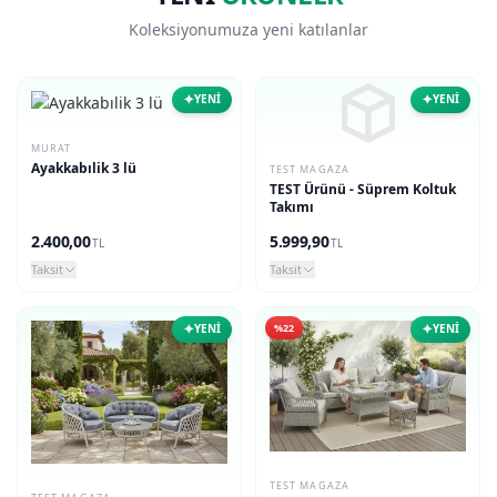
Koleksiyonumuza yeni katılanlar
✦
✦
YENİ
YENİ
MURAT
Ayakkabılik 3 lü
TEST MAGAZA
TEST Ürünü - Süprem Koltuk
Takımı
2.400,00
5.999,90
TL
TL
Taksit
Taksit
✦
✦
%22
YENİ
YENİ
TEST MAGAZA