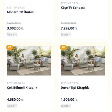
TEST MAGAZA
Köşe TV Sehpası
TEST MAGAZA
Modern TV Ünitesi
6.406,00 TL
11.077,00 TL
3.002,00
7.292,00
TL
TL
Taksit
Taksit
#7
#8
TEST MAGAZA
TEST MAGAZA
Çok Bölmeli Kitaplık
Duvar Tipi Kitaplık
4.680,00
1.509,00
TL
TL
Taksit
Taksit