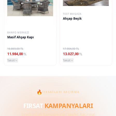
TEST MAGAZA
Ahşap Beşik
BANYO MERKEZI
Masif Ahşap Kapı
16.869,00 TL
17.904,00 TL
11.984,00
13.027,00
TL
TL
Taksit
Taksit
🔥
FIRSATLARI KAÇIRMA
FIRSAT
KAMPANYALARI
Sınırlı süreli kampanyaları keşfet, kaçırma!