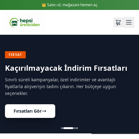
👑 Satıcı ol, mağazanı hemen aç
YENİ
Yeni Sezon Ürünleri İle Evinizi
Yenileyin
Bahçe mobilyalarından oturma odası takımlarına, yatak
odasından ofis mobilyalarına kadar her şey burada.
Yenilikleri Keşfet