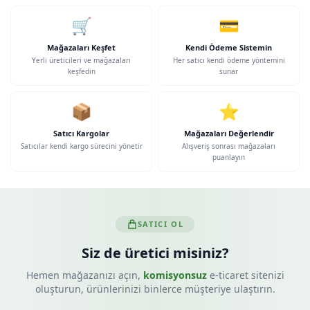
🛒
💳
Mağazaları Keşfet
Kendi Ödeme Sistemin
Yerli üreticileri ve mağazaları
Her satıcı kendi ödeme yöntemini
keşfedin
sunar
📦
⭐
Satıcı Kargolar
Mağazaları Değerlendir
Satıcılar kendi kargo sürecini yönetir
Alışveriş sonrası mağazaları
puanlayın
SATICI OL
Siz de üretici misiniz?
Hemen mağazanızı açın,
komisyonsuz
e-ticaret sitenizi
oluşturun, ürünlerinizi binlerce müşteriye ulaştırın.