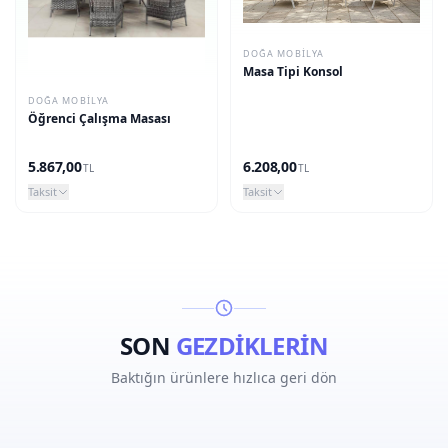
DOĞA MOBILYA
Masa Tipi Konsol
DOĞA MOBILYA
Öğrenci Çalışma Masası
5.867,00
6.208,00
TL
TL
Taksit
Taksit
SON
GEZDİKLERİN
Baktığın ürünlere hızlıca geri dön