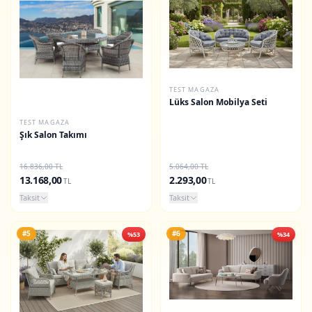
TEST MAGAZA
Lüks Salon Mobilya Seti
TEST MAGAZA
Şık Salon Takımı
16.836,00 TL
5.064,00 TL
13.168,00
2.293,00
TL
TL
Taksit
Taksit
#5
#6
%53
%34