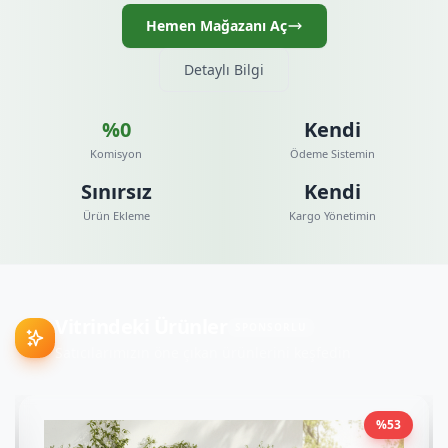
Hemen Mağazanı Aç
Detaylı Bilgi
%0
Kendi
Komisyon
Ödeme Sistemin
Sınırsız
Kendi
Ürün Ekleme
Kargo Yönetimin
Vitrindeki Ürünler
SPONSORLU
Satıcılarımızın öne çıkan ürünlerini keşfedin
%
53