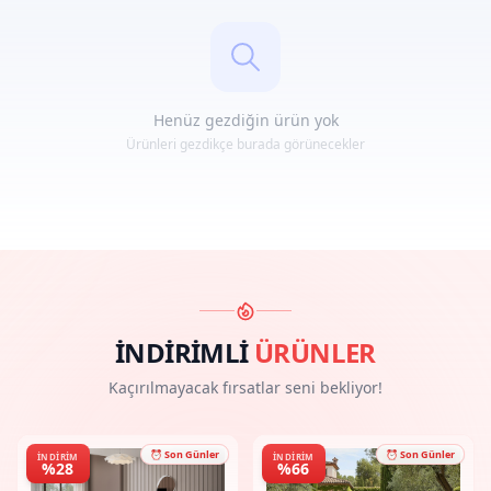
Henüz gezdiğin ürün yok
Ürünleri gezdikçe burada görünecekler
İNDİRİMLİ
ÜRÜNLER
Kaçırılmayacak fırsatlar seni bekliyor!
⏰ Son Günler
⏰ Son Günler
İNDIRIM
İNDIRIM
%28
%66