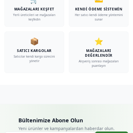
MAĞAZALARI KEŞFET
KENDI ÖDEME SISTEMIN
Yerli üreticileri ve mağazaları
Her satıcı kendi ödeme yöntemini
keşfedin
sunar
📦
⭐
SATICI KARGOLAR
MAĞAZALARI
DEĞERLENDIR
Satıcılar kendi kargo sürecini
yönetir
Alışveriş sonrası mağazaları
puanlayın
Bültenimize Abone Olun
Yeni ürünler ve kampanyalardan haberdar olun.