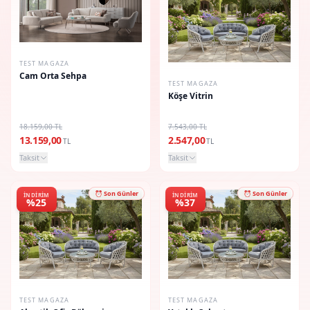
TEST MAGAZA
Cam Orta Sehpa
TEST MAGAZA
Köşe Vitrin
18.159,00 TL
7.543,00 TL
13.159,00
2.547,00
TL
TL
Taksit
Taksit
⏰ Son Günler
⏰ Son Günler
İNDIRIM
İNDIRIM
%25
%37
TEST MAGAZA
TEST MAGAZA