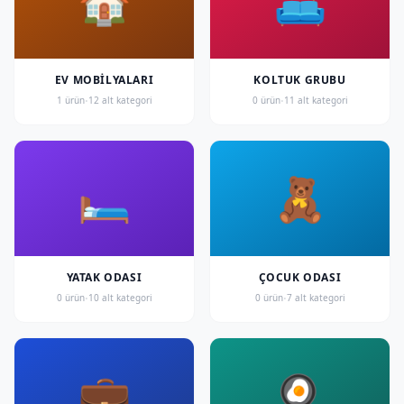
🏠
🛋️
EV MOBILYALARI
KOLTUK GRUBU
·
·
1 ürün
12 alt kategori
0 ürün
11 alt kategori
🛏️
🧸
YATAK ODASI
ÇOCUK ODASI
·
·
0 ürün
10 alt kategori
0 ürün
7 alt kategori
💼
🍳