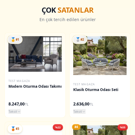
ÇOK
SATANLAR
En çok tercih edilen ürünler
🥇
🥈
#1
#2
TEST MAGAZA
TEST MAGAZA
Modern Oturma Odası Takımı
Klasik Oturma Odası Seti
8.247,00
2.636,00
TL
TL
Taksit
Taksit
#4
%22
%55
🥉
#3