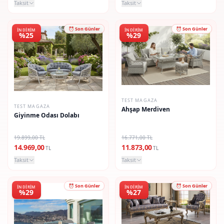
Taksit
Taksit
⏰ Son Günler
⏰ Son Günler
İNDIRIM
İNDIRIM
%25
%29
TEST MAGAZA
TEST MAGAZA
Ahşap Merdiven
Giyinme Odası Dolabı
19.899,00 TL
16.771,00 TL
14.969,00
11.873,00
TL
TL
Taksit
Taksit
⏰ Son Günler
⏰ Son Günler
İNDIRIM
İNDIRIM
%29
%27